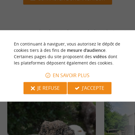
dernière mise à jour :
14/06/2026 à 08:32:36
Source :
Crédit photo :
En continuant à naviguer, vous autorisez le dépôt de
Sirtaqui
-
©OT Périgord
cookies tiers à des fins de
mesure d'audience
.
Inattendu -
CC BY-NC-ND 4.0
Certaines pages du site proposent des
vidéos
dont
les plateformes déposent également des cookies.
EN SAVOIR PLUS
NOUS AVONS TESTÉ
POUR VOUS
JE REFUSE
J'ACCEPTE