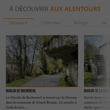
À DÉCOUVRIR
AUX ALENTOURS
Découvrir
S'informer
Se loger
Se r
Moulin de Rochereuil
Maison de la Dro
Le Moulin de Rochereuil se trouve sur la Dronne,
Sur les berges de 
dans la commune de Grand-Brassac. Ce moulin à
commune de Monta
huile de noix ...
Saint-Apre, le cha