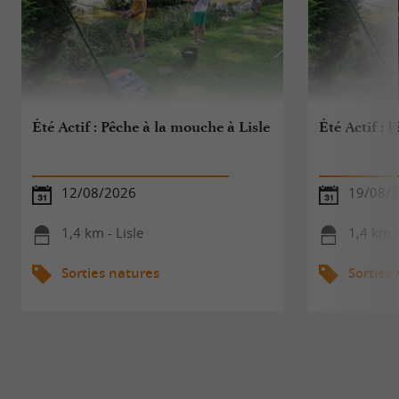
Été Actif : Pêche à la mouche à Lisle
Été Actif : 
12/08/2026
19/08/
1,4 km - Lisle
1,4 km -
Sorties natures
Sorties