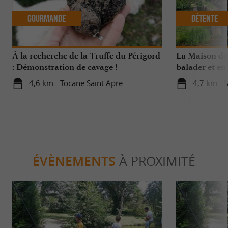
Gourmande
Détente
À la recherche de la Truffe du Périgord
La Maison de 
: Démonstration de cavage !
balader et en 
rivière limpid
4,6 km - Tocane Saint Apre
4,7 km - 
ÉVÈNEMENTS
À PROXIMITÉ