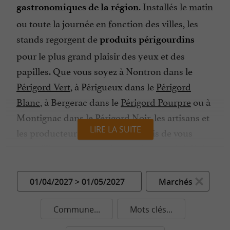
. Installés le matin
gastronomiques de la région
ou toute la journée en fonction des villes, les
stands regorgent de
produits périgourdins
pour le plus grand plaisir des yeux et des
papilles. Que vous soyez à Nontron dans le
Périgord Vert
, à Périgueux dans le
Périgord
Blanc
, à Bergerac dans le
Périgord Pourpre
ou à
Montignac dans le
Périgord Noir
, les artisans et
LIRE LA SUITE
les producteurs sont toujours ravis de vous
accueillir pour vous présenter leurs
.
spécialités
Bien sûr, le
reste la star locale, dégusté
canard
01/04/2027 > 01/05/2027
Marchés
en foie gras, en confit, en magret ou en
, ainsi que l’oie avec son foie gras fin et
terrine
Commune...
Mots clés...
délicieux. Les
à la
pommes de terre sarladaises