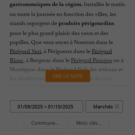
. Installés le matin
gastronomiques de la région
ou toute la journée en fonction des villes, les
stands regorgent de
produits périgourdins
pour le plus grand plaisir des yeux et des
papilles. Que vous soyez à Nontron dans le
Périgord Vert
, à Périgueux dans le
Périgord
Blanc
, à Bergerac dans le
Périgord Pourpre
ou à
Montignac dans le
Périgord Noir
, les artisans et
LIRE LA SUITE
les producteurs sont toujours ravis de vous
accueillir pour vous présenter leurs
.
spécialités
Bien sûr, le
reste la star locale, dégusté
canard
01/09/2025 > 01/10/2025
Marchés
en foie gras, en confit, en magret ou en
, ainsi que l’oie avec son foie gras fin et
terrine
Commune...
Mots clés...
délicieux. Les
à la
pommes de terre sarladaises