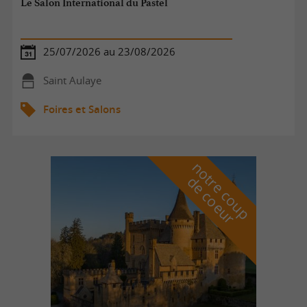
Le Salon International du Pastel
25/07/2026 au 23/08/2026
Saint Aulaye
Foires et Salons
n
o
t
e
c
o
u
p
e
c
o
e
u
r
d
r