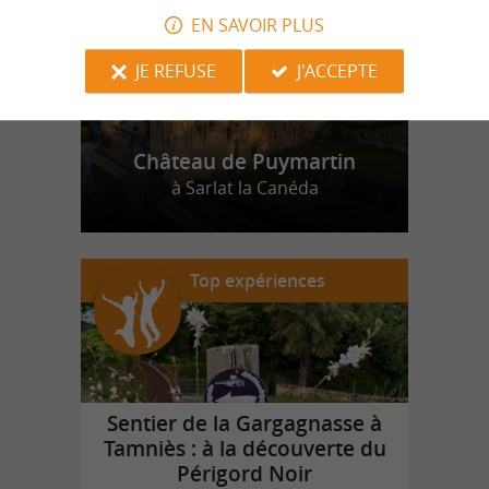
EN SAVOIR PLUS
JE REFUSE
J'ACCEPTE
Château de Puymartin
à Sarlat la Canéda
Top expériences
Sentier de la Gargagnasse à
Tamniès : à la découverte du
Périgord Noir