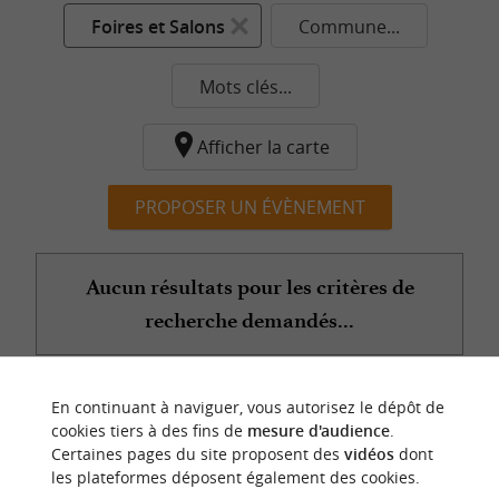
Foires et Salons
Commune...
Mots clés...
Afficher la carte
PROPOSER UN ÉVÈNEMENT
Aucun résultats pour les critères de
recherche demandés...
En continuant à naviguer, vous autorisez le dépôt de
n
o
t
e
c
o
u
p
e
c
o
e
u
cookies tiers à des fins de
mesure d'audience
.
r
d
r
Certaines pages du site proposent des
vidéos
dont
les plateformes déposent également des cookies.