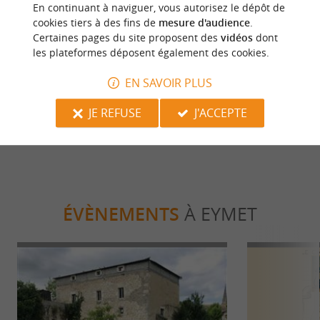
En continuant à naviguer, vous autorisez le dépôt de
Culturelle
Détente
cookies tiers à des fins de
mesure d'audience
.
Certaines pages du site proposent des
vidéos
dont
les plateformes déposent également des cookies.
Eymet
Un spa dans l
EN SAVOIR PLUS
5,3 km - Razac d'Eymet
12,9 km -
JE REFUSE
J'ACCEPTE
ÉVÈNEMENTS
À EYMET