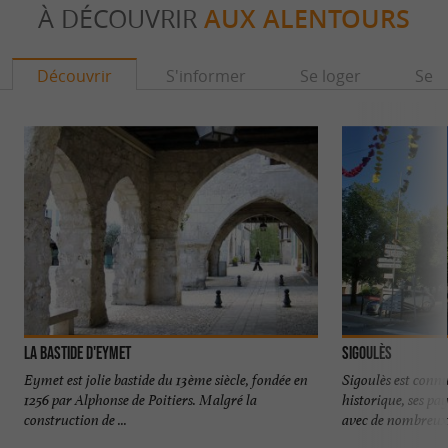
À DÉCOUVRIR
AUX ALENTOURS
Découvrir
S'informer
Se loger
Se r
LA BASTIDE D'EYMET
Sigoulès
Eymet est jolie bastide du 13ème siècle, fondée en
Sigoulès est conn
1256 par Alphonse de Poitiers. Malgré la
historique, ses pa
construction de ...
avec de nombreux 