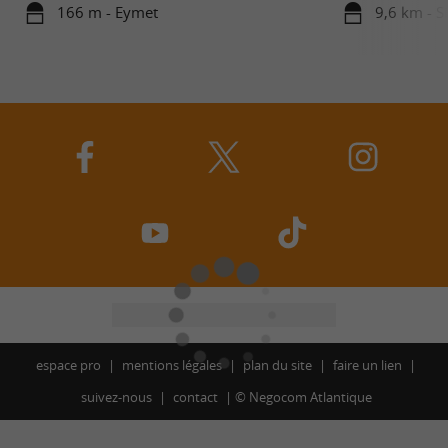
166 m - Eymet
9,6 km - S
espace pro
mentions légales
plan du site
faire un lien
suivez-nous
contact
©
Negocom Atlantique