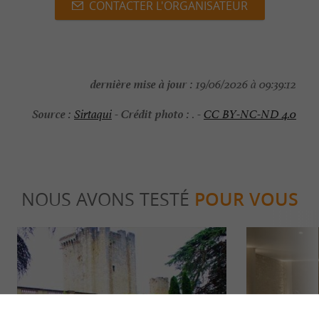
CONTACTER L'ORGANISATEUR
dernière mise à jour :
19/06/2026 à 09:39:12
Source :
Crédit photo :
Sirtaqui
-
. -
CC BY-NC-ND 4.0
NOUS AVONS TESTÉ
POUR VOUS