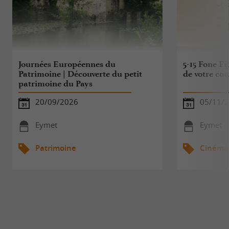
Journées Européennes du
5-15 Fone Fi
Patrimoine | Découverte du petit
de votre co
patrimoine du Pays
20/09/2026
05/11/2
Eymet
Eymet
Patrimoine
Cinéma