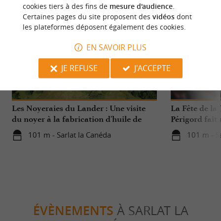
cookies tiers à des fins de
mesure d'audience
.
Certaines pages du site proposent des
vidéos
dont
les plateformes déposent également des cookies.
EN SAVOIR PLUS
JE REFUSE
J'ACCEPTE
Gourmande
Gourmand
Les Noyeraies du Lander : Une visite
La Fête de la 
du noyer à la fabrication d'huile de
Périgord fait
noix !
101 m - Sarlat la Canéda
101 m - S
ÉVÈNEMENTS
À SARLAT LA