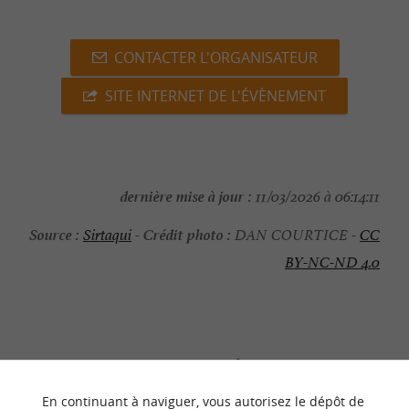
CONTACTER L'ORGANISATEUR
SITE INTERNET DE L'ÉVÈNEMENT
dernière mise à jour :
11/03/2026 à 06:14:11
Source :
Crédit photo :
Sirtaqui
-
DAN COURTICE -
CC
BY-NC-ND 4.0
NOUS AVONS TESTÉ
POUR VOUS
En continuant à naviguer, vous autorisez le dépôt de