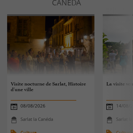
CANÉDA
Visite nocturne de Sarlat, Histoire
La visite ve
d'une ville
08/08/2026
14/08/
Sarlat la Canéda
Sarlat l
Culture
Culture