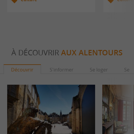
À DÉCOUVRIR
AUX ALENTOURS
Découvrir
S'informer
Se loger
Se r