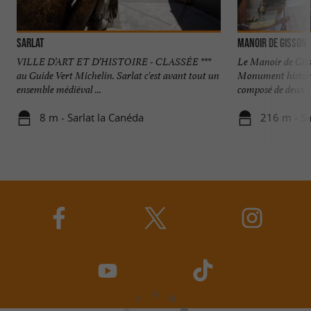
Sarlat
Manoir de Gisson
VILLE D’ART ET D’HISTOIRE - CLASSÉE ***
Le Manoir de Gisso
au Guide Vert Michelin. Sarlat c'est avant tout un
Monument historiq
ensemble médiéval ...
composé de deux ..
8 m - Sarlat la Canéda
216 m - Sa