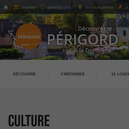
L'
AGENDA
ADRESSES
UTILES
GEO
LOCALISATION
L
Découvrez le
PÉRIGORD
& la Dordogne
DÉCOUVRIR
S'INFORMER
SE LOGE
Culture