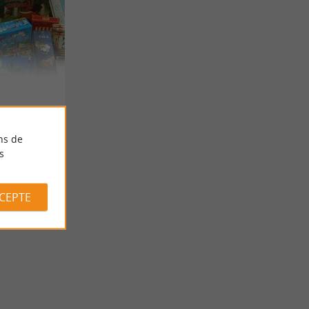
ns de
s
CCEPTE