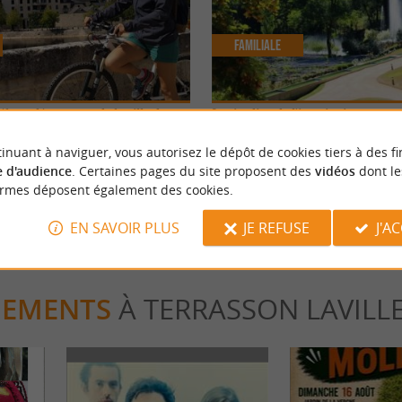
Familiale
o et découverte de la ville de
Les jardins de l'imaginaire
lledieu
inuant à naviguer, vous autorisez le dépôt de cookies tiers à des fi
 d'audience
. Certaines pages du site proposent des
vidéos
dont le
rasson Lavilledieu
2,4 km - Terrasson Lavilledieu
ormes déposent également des cookies.
EN SAVOIR PLUS
JE REFUSE
J'A
NEMENTS
À TERRASSON LAVILL