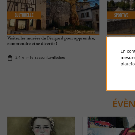
Culturelle
Sportive
Visitez les musées du Périgord pour apprendre,
Promenade à vél
comprendre et se divertir !
Terrasson-Lavi
En cont
mesure
2,4 km - Terrasson Lavilledieu
2,4 km - Ter
platef
ÉVÈ