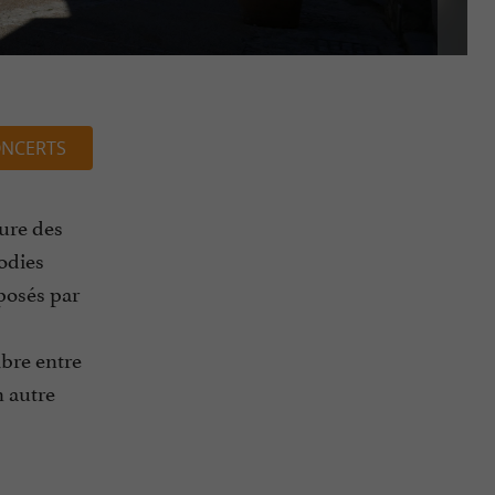
NCERTS
ture des
lodies
mposés par
ibre entre
n autre