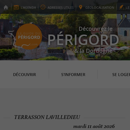
L'
AGENDA
ADRESSES
UTILES
GEO
LOCALISATION
L
Découvrez le
PÉRIGORD
& la Dordogne
DÉCOUVRIR
S'INFORMER
SE LOGE
TERRASSON LAVILLEDIEU
mardi 11 août 2026