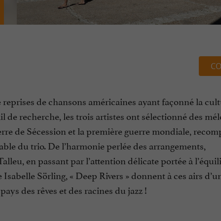
CO
e reprises de chansons américaines ayant façonné la cul
l de recherche, les trois artistes ont sélectionné des mé
 guerre de Sécession et la première guerre mondiale, reco
able du trio. De l’harmonie perlée des arrangements,
eu, en passant par l’attention délicate portée à l’équil
 Isabelle Sörling, « Deep Rivers » donnent à ces airs d’u
ys des rêves et des racines du jazz !