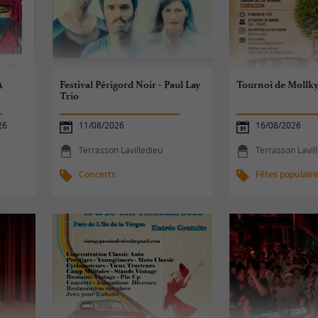
A
Festival Périgord Noir - Paul Lay
Tournoi de Mollk
Trio
26
11/08/2026
16/08/2026
Terrasson Lavilledieu
Terrasson Lavil
Concerts
Fêtes populair