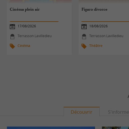
Cinéma plein air
Figaro divorce
17/08/2026
18/08/2026
Terrasson Lavilledieu
Terrasson Lavilledieu
Cinéma
Théâtre
Découvrir
S'informe