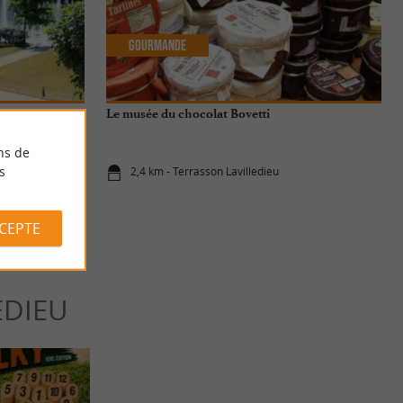
Gourmande
Le musée du chocolat Bovetti
ns de
s
2,4 km - Terrasson Lavilledieu
CCEPTE
EDIEU