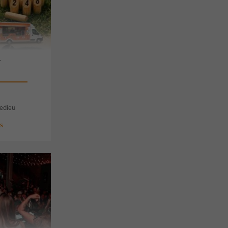
y
ledieu
es