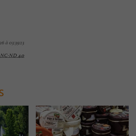
6 à 03:39:13
-NC-ND 4.0
S