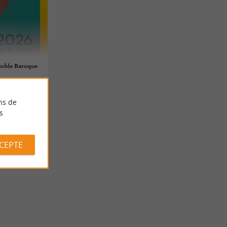
emble Baroque
ns de
s
CCEPTE