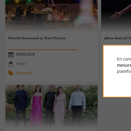
Marché Gourmand au Trait d'Union
38ème festival l’
09/08/2026
09/08/2026
En cont
Vézac
Biron
mesure
platef
Concerts
Concerts