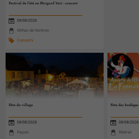
Festival de l'été en Périgord Vert : concert
09/08/2026
Milhac de Nontron
Concerts
Fête du village
Fête des bodégas
09/08/2026
08/08/2026
Payzac
Ribérac