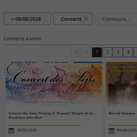
> 09/08/2026
Concerts
Commune...
Concerts à venir
1
2
3
4
Concert des Sens (Violons & Pianos) | Temple de la
Récital baroque
Fondation John Bost
09/08/2026
09/08/2026