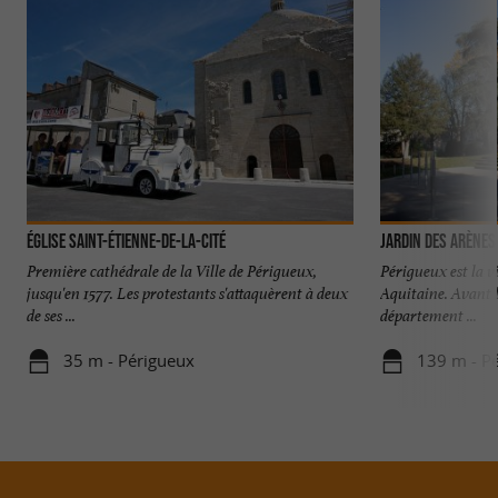
Église Saint-Étienne-de-la-Cité
Jardin des Arènes
Première cathédrale de la Ville de Périgueux,
Périgueux est la v
jusqu'en 1577. Les protestants s'attaquèrent à deux
Aquitaine. Avant l
de ses ...
département ...
35 m - Périgueux
139 m - P