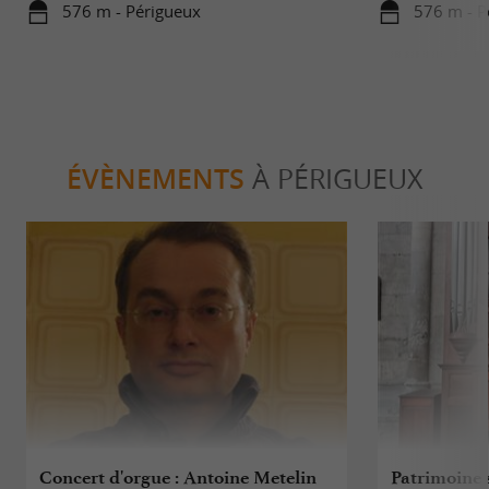
576 m - Périgueux
576 m - P
ÉVÈNEMENTS
À PÉRIGUEUX
Concert d'orgue : Antoine Metelin
Patrimoine s