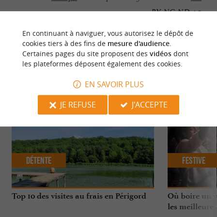
BY-NC-ND 4.0
En continuant à naviguer, vous autorisez le dépôt de
cookies tiers à des fins de
mesure d'audience
.
Certaines pages du site proposent des
vidéos
dont
les plateformes déposent également des cookies.
NOUS AVONS TESTÉ
POUR VOUS
EN SAVOIR PLUS
JE REFUSE
J'ACCEPTE
Détente
Festive
Top 10 des visites au frais en Périgord
Où boire un ve
les meilleures