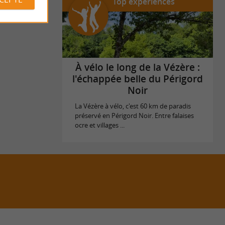
Top expériences
À vélo le long de la Vézère :
l'échappée belle du Périgord
Noir
La Vézère à vélo, c'est 60 km de paradis
préservé en Périgord Noir. Entre falaises
ocre et villages ...