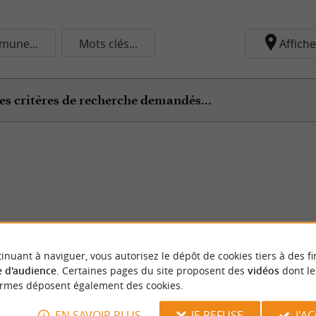
une...
Mots clés...
Affiche
es critères de recherche demandés...
inuant à naviguer, vous autorisez le dépôt de cookies tiers à des fi
 d'audience
. Certaines pages du site proposent des
vidéos
dont le
ormes déposent également des cookies.
EN SAVOIR PLUS
JE REFUSE
J'A