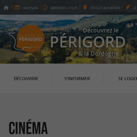
L'
AGENDA
ADRESSES
UTILES
GEO
LOCALISATION
L
Découvrez le
PÉRIGORD
& la Dordogne
DÉCOUVRIR
S'INFORMER
SE LOGE
Cinéma