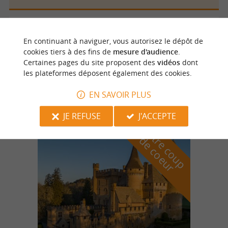
Boulazac
4.9 km
En continuant à naviguer, vous autorisez le dépôt de
cookies tiers à des fins de
mesure d'audience
.
Certaines pages du site proposent des
vidéos
dont
les plateformes déposent également des cookies.
Froid Cuisine 24
EN SAVOIR PLUS
JE REFUSE
J'ACCEPTE
n
o
t
e
c
o
u
p
e
c
o
e
u
r
d
r