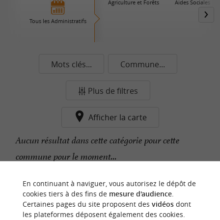
Agriculture et Forêts
Aides Sociales
Tous les Administratifs
Mots clés...
Commune...
Plus de filtres
Afficher la carte
Aucun résultat dans cette catégorie pour cette
commune pour le moment...
En continuant à naviguer, vous autorisez le dépôt de
n
o
t
e
c
o
u
p
e
c
o
e
u
cookies tiers à des fins de
mesure d'audience
.
r
d
r
Certaines pages du site proposent des
vidéos
dont
les plateformes déposent également des cookies.