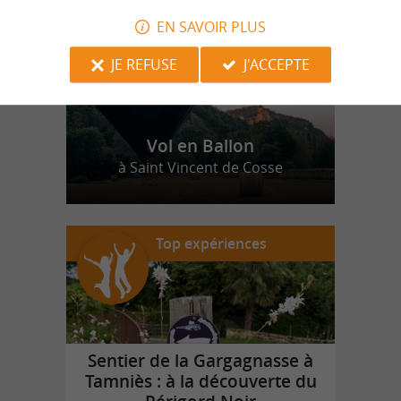
EN SAVOIR PLUS
JE REFUSE
J'ACCEPTE
Vol en Ballon
à Saint Vincent de Cosse
Top expériences
Sentier de la Gargagnasse à
Tamniès : à la découverte du