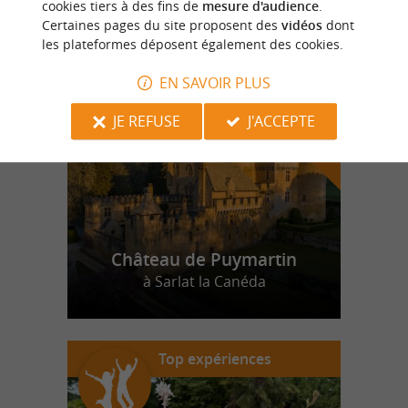
cookies tiers à des fins de
mesure d'audience
.
Certaines pages du site proposent des
vidéos
dont
les plateformes déposent également des cookies.
n
o
t
e
c
o
u
p
e
c
o
e
u
r
d
r
EN SAVOIR PLUS
JE REFUSE
J'ACCEPTE
Château de Puymartin
à Sarlat la Canéda
Top expériences