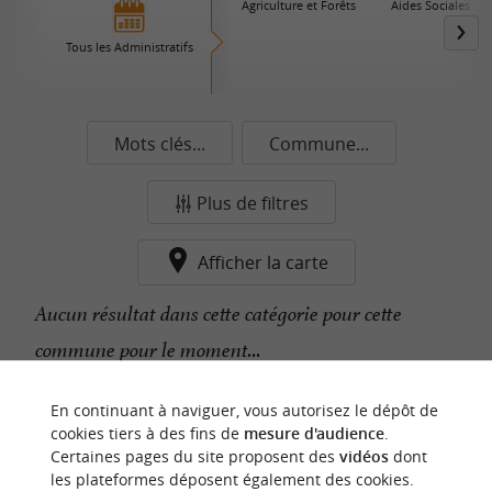
Agriculture et Forêts
Aides Sociales
Tous les Administratifs
Mots clés...
Commune...
Plus de filtres
Afficher la carte
Aucun résultat dans cette catégorie pour cette
commune pour le moment...
En continuant à naviguer, vous autorisez le dépôt de
n
o
t
e
c
o
u
p
e
c
o
e
u
cookies tiers à des fins de
mesure d'audience
.
r
d
r
Certaines pages du site proposent des
vidéos
dont
les plateformes déposent également des cookies.