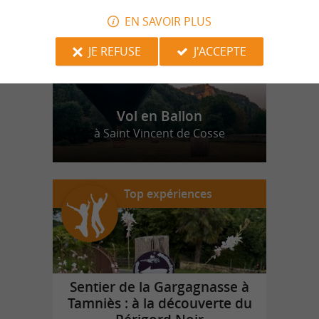
EN SAVOIR PLUS
JE REFUSE
J'ACCEPTE
Vol en Ballon
à Saint Vincent de Cosse
Top expériences
Sentier de la Gargagnasse à
Tamniès : à la découverte du