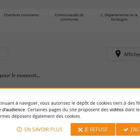
Chambres consulaires
Communautés de
C. Départemental de la
communes
Dordogne
s
Affiche
pour le moment...
inuant à naviguer, vous autorisez le dépôt de cookies tiers à des fi
 d'audience
. Certaines pages du site proposent des
vidéos
dont le
ormes déposent également des cookies.
EN SAVOIR PLUS
JE REFUSE
J'A