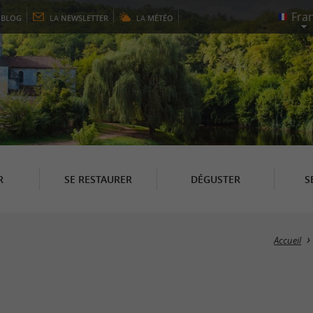
E
BLOG
LA
NEWSLETTER
LA
MÉTÉO
R
SE RESTAURER
DÉGUSTER
S
Accueil