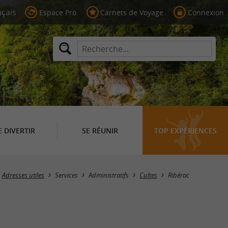
Espace Pro
Carnets de Voyage
Connexion
E DIVERTIR
SE RÉUNIR
TOP EXPÉRIENCES
Masquer la carte
Adresses utiles
Services
Administratifs
Cultes
Ribérac