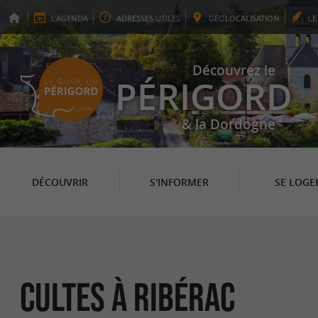
L'
AGENDA
ADRESSES
UTILES
GEO
LOCALISATION
L
Découvrez le
PÉRIGORD
& la Dordogne
DÉCOUVRIR
S'INFORMER
SE LOGE
Cultes à Ribérac