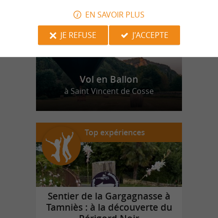
EN SAVOIR PLUS
JE REFUSE
J'ACCEPTE
Vol en Ballon
à Saint Vincent de Cosse
Top expériences
Sentier de la Gargagnasse à
Tamniès : à la découverte du