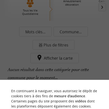
Ameublement
Cadeaux
décoration
ma
Tous les Vie
Quotidienne
Mots clés...
Commune...
Plus de filtres
Afficher la carte
Aucun résultat dans cette catégorie pour cette
commune pour le moment...
En continuant à naviguer, vous autorisez le dépôt de
n
o
t
e
c
o
u
p
e
c
o
e
u
cookies tiers à des fins de
mesure d'audience
.
r
d
r
Certaines pages du site proposent des
vidéos
dont
les plateformes déposent également des cookies.