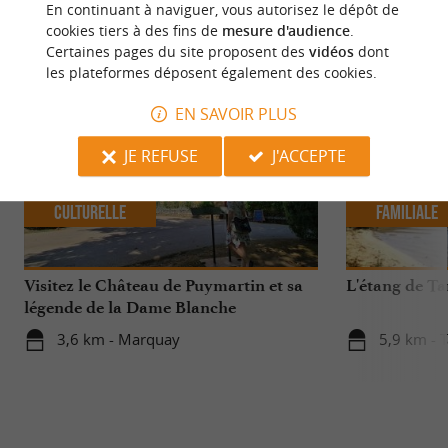
En continuant à naviguer, vous autorisez le dépôt de
NOUS AVONS TESTÉ
POUR VOUS
cookies tiers à des fins de
mesure d'audience
.
Certaines pages du site proposent des
vidéos
dont
les plateformes déposent également des cookies.
EN SAVOIR PLUS
JE REFUSE
J'ACCEPTE
Culturelle
Familiale
Visitez le Château de Puymartin et sa
L'étang de T
légende de la Dame Blanche
3,6 km - Marquay
5,9 km - 