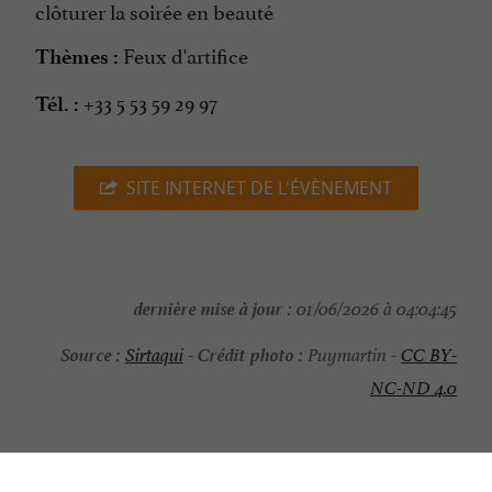
clôturer la soirée en beauté
Feux d'artifice
Thèmes :
+33 5 53 59 29 97
Tél. :
SITE INTERNET DE L'ÉVÈNEMENT
dernière mise à jour :
01/06/2026 à 04:04:45
Source :
Crédit photo :
Sirtaqui
-
Puymartin -
CC BY-
NC-ND 4.0