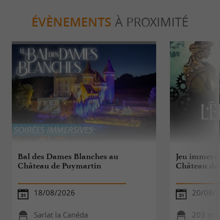
ÉVÈNEMENTS
À PROXIMITÉ
Bal des Dames Blanches au
Jeu immersif
Château de Puymartin
Château de
18/08/2026
20/08/
Sarlat la Canéda
203 m - 