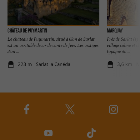
Château de Puymartin
Marquay
Le château de Puymartin, situé à 6km de Sarlat
Près de Sarlat (1
est un véritable décor de conte de fées. Les vestiges
village calme et c
d'un ...
typique du ...
223 m - Sarlat la Canéda
3,6 km - 