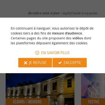
dernière mise à jour :
04/07/2026 à 03:50:00
Source :
Crédit photo :
Sirtaqui
-
©OT LDVV -
CC BY-
En continuant à naviguer, vous autorisez le dépôt de
NC-ND 4.0
cookies tiers à des fins de
mesure d'audience
.
Certaines pages du site proposent des
vidéos
dont
les plateformes déposent également des cookies.
EN SAVOIR PLUS
NOUS AVONS TESTÉ
POUR VOUS
JE REFUSE
J'ACCEPTE
Séjours / Weekend
Festive