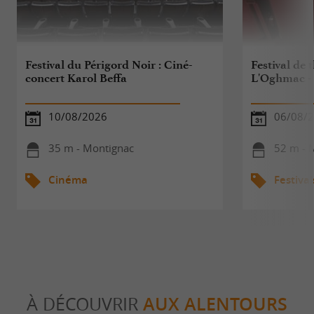
Festival du Périgord Noir : Ciné-
Festival de
concert Karol Beffa
L'Oghmac - 
10/08/2026
06/08/
35 m - Montignac
52 m - 
Cinéma
Festival
À DÉCOUVRIR
AUX ALENTOURS