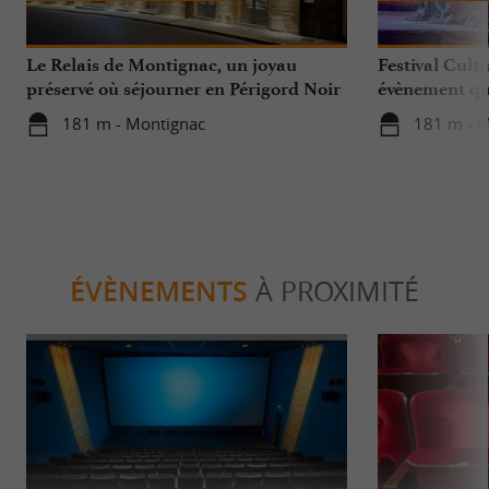
Le Relais de Montignac, un joyau
Festival Cult
préservé où séjourner en Périgord Noir
évènement qui
l’humanité à
181 m - Montignac
181 m - 
ÉVÈNEMENTS
À PROXIMITÉ