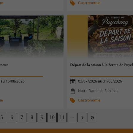
ie
Gastronomie
nneur
Départ de la saison à la Ferme de Puyc
 au 15/08/2026
03/07/2026 au 31/08/2026
Notre Dame de Sanilhac
ie
Gastronomie
...
5
6
7
8
9
10
11