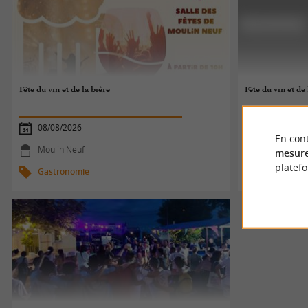
Fête du vin et de la bière
Fête du vin et de 
08/08/2026
08/08/2026
En cont
Moulin Neuf
Moulin Neu
mesure
platef
Gastronomie
Gastronom