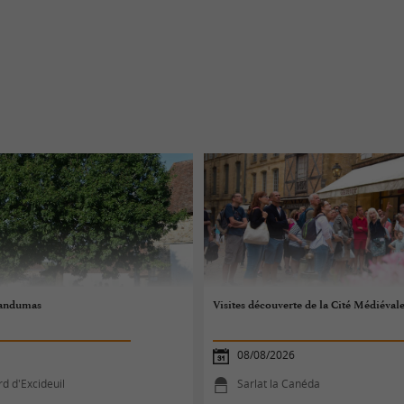
Gandumas
Visites découverte de la Cité Médiéval
08/08/2026
d d'Excideuil
Sarlat la Canéda