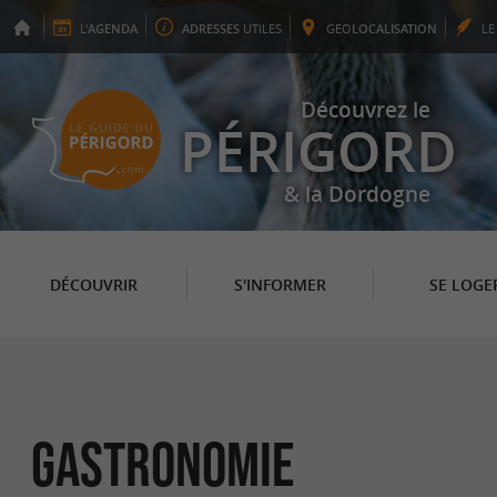
L'
AGENDA
ADRESSES
UTILES
GEO
LOCALISATION
L
Découvrez le
PÉRIGORD
& la Dordogne
DÉCOUVRIR
S'INFORMER
SE LOGE
Gastronomie