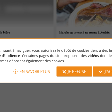
la bière
Marché gourmand nocturne à Audrix
08/08/2026
inuant à naviguer, vous autorisez le dépôt de cookies tiers à des fi
f
Audrix
 d'audience
. Certaines pages du site proposent des
vidéos
dont le
ormes déposent également des cookies.
ie
Gastronomie
EN SAVOIR PLUS
JE REFUSE
J'A