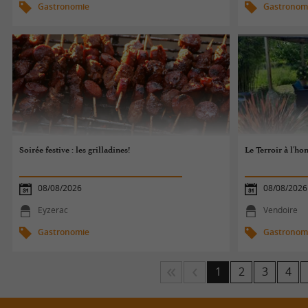
Gastronomie
Gastronom
Soirée festive : les grilladines!
Le Terroir à l'ho
08/08/2026
08/08/2026
Eyzerac
Vendoire
Gastronomie
Gastronom
1
2
3
4