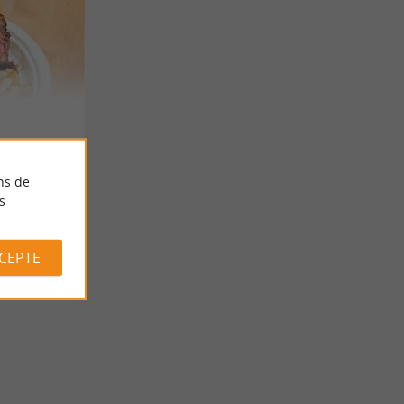
ns de
s
CCEPTE