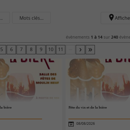
.
Mots clés...
Affiche
évènements
1 à 14
sur
240
évène
...
5
6
7
8
9
10
11
la bière
Fête du vin et de la bière
08/08/2026