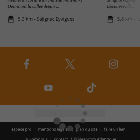
Dominant la vallée depuis ...
Découvrez de ...
5,3 km - Salignac Eyvigues
5,6 km - S
espace pro
mentions légales
plan du site
faire un lien
suivez-nous
contact
©
Negocom Atlantique