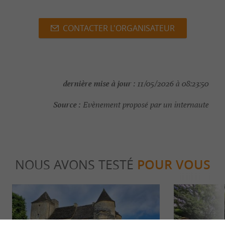
CONTACTER L'ORGANISATEUR
dernière mise à jour :
11/05/2026 à 08:23:50
Source :
Evènement proposé par un internaute
NOUS AVONS TESTÉ
POUR VOUS