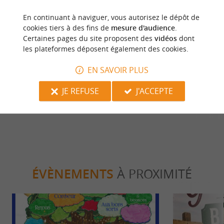
En continuant à naviguer, vous autorisez le dépôt de
cookies tiers à des fins de
mesure d'audience
.
Culturelle
Familiale
Certaines pages du site proposent des
vidéos
dont
les plateformes déposent également des cookies.
EN SAVOIR PLUS
Le Château de Salignac
Randoland sur
de Salignac 
JE REFUSE
J'ACCEPTE
2,3 km - Salignac Eyvigues
2,3 km - 
ÉVÈNEMENTS
À PROXIMITÉ