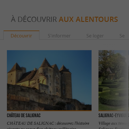
À DÉCOUVRIR
AUX ALENTOURS
Découvrir
S'informer
Se loger
Se r
Château de Salignac
Salignac-Eyvigue
CHÂTEAU DE SALIGNAC : découvrez l'histoire
Village aux témo
vivante au coeur d'un château millénaire
Salignac-Eyvigues 