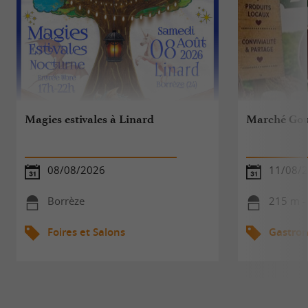
Magies estivales à Linard
Marché Gou
08/08/2026
11/08/
Borrèze
215 m -
Foires et Salons
Gastro