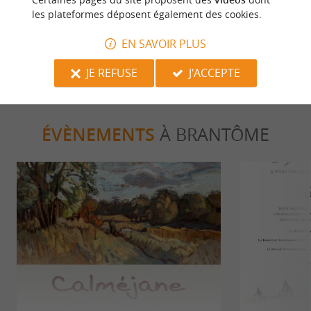
Limousin, une destination
idées romant
les plateformes déposent également des cookies.
incontournable au cœur de la nature
145 m - Brantôme
145 m - 
EN SAVOIR PLUS
JE REFUSE
J'ACCEPTE
ÉVÈNEMENTS
À BRANTÔME