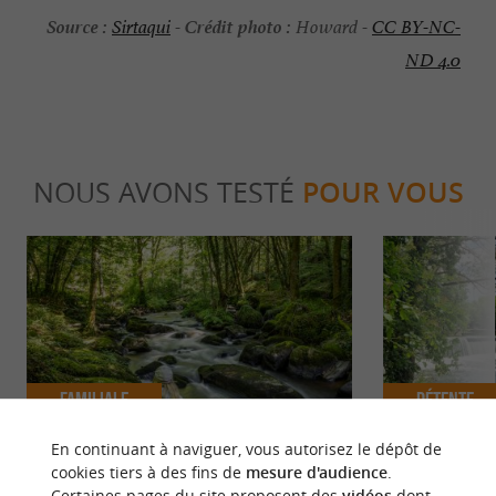
Source :
Crédit photo :
Sirtaqui
-
Howard -
CC BY-NC-
ND 4.0
NOUS AVONS TESTÉ
POUR VOUS
Familiale
Détente
En continuant à naviguer, vous autorisez le dépôt de
cookies tiers à des fins de
mesure d'audience
.
Le Parc naturel régional Périgord-
Le Périgord e
Certaines pages du site proposent des
vidéos
dont