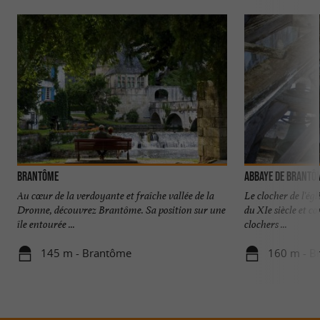
Brantôme
Abbaye de Brantô
Au cœur de la verdoyante et fraîche vallée de la
Le clocher de l'ég
Dronne, découvrez Brantôme. Sa position sur une
du XIe siècle et c
île entourée ...
clochers ...
145 m - Brantôme
160 m - B