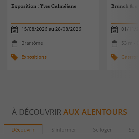
Exposition : Yves Calméjane
Brunch & s
15/08/2026 au 28/08/2026
01/11/
Brantôme
53 m - 
Expositions
Gastro
À DÉCOUVRIR
AUX ALENTOURS
Découvrir
S'informer
Se loger
Se r